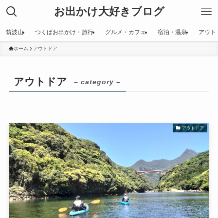
お出かけ大好きブログ
筑波山
つくばお出かけ・旅行
グルメ・カフェ
宿泊・温泉
アウト
ホーム
アウトドア
アウトドア
– category –
アウトドア