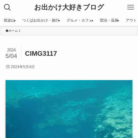
お出かけ大好きブログ
筑波山
つくばお出かけ・旅行
グルメ・カフェ
宿泊・温泉
アウト
ホーム
2024
CIMG3117
5/04
2024年5月4日