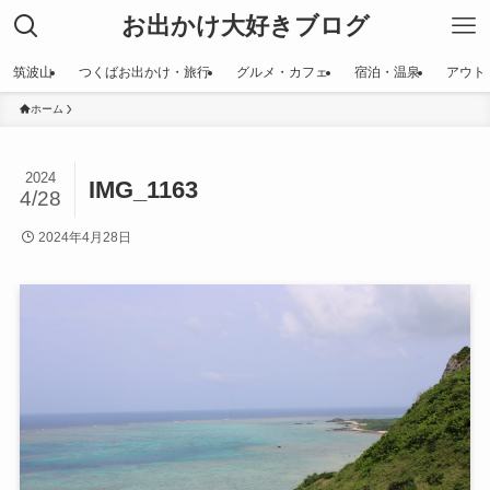
お出かけ大好きブログ
筑波山
つくばお出かけ・旅行
グルメ・カフェ
宿泊・温泉
アウト
ホーム
2024
IMG_1163
4/28
2024年4月28日