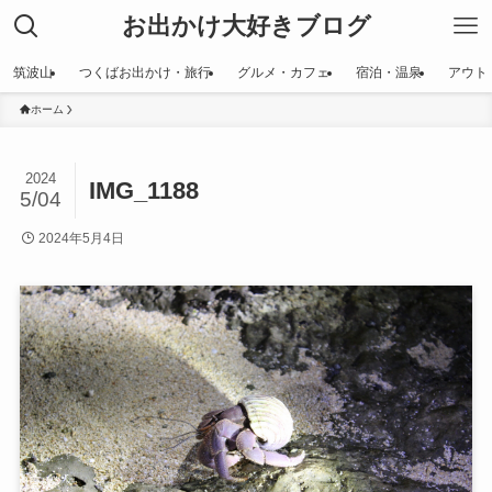
お出かけ大好きブログ
筑波山
つくばお出かけ・旅行
グルメ・カフェ
宿泊・温泉
アウト
ホーム
2024
IMG_1188
5/04
2024年5月4日