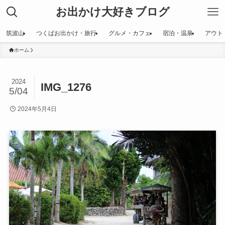
お出かけ大好きブログ
筑波山
つくばお出かけ・旅行
グルメ・カフェ
宿泊・温泉
アウト
ホーム
2024
IMG_1276
5/04
2024年5月4日