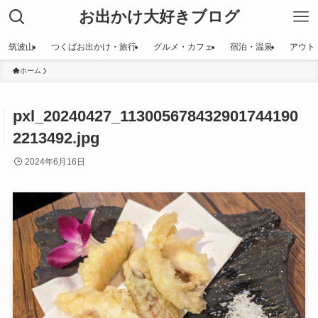
お出かけ大好きブログ
筑波山
つくばお出かけ・旅行
グルメ・カフェ
宿泊・温泉
アウト
ホーム
pxl_20240427_113005678432901744190
2213492.jpg
2024年6月16日