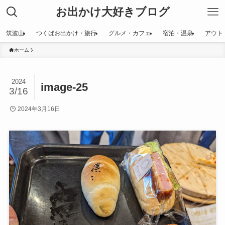
お出かけ大好きブログ
筑波山
つくばお出かけ・旅行
グルメ・カフェ
宿泊・温泉
アウト
ホーム
2024
image-25
3/16
2024年3月16日