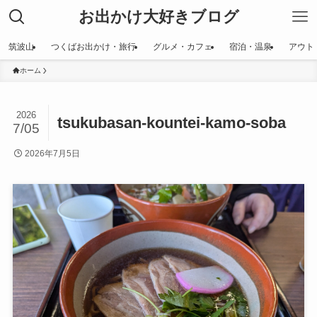
お出かけ大好きブログ
筑波山
つくばお出かけ・旅行
グルメ・カフェ
宿泊・温泉
アウト
ホーム
2026
tsukubasan-kountei-kamo-soba
7/05
2026年7月5日