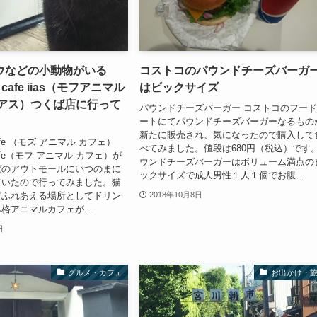
ウなどの小動物がいる
コストコのパウンドチーズバーガ
al cafe iias（モフアニマル
はビックサイズ
ーアス）つくば店に行って
パウンドチーズバーガー コストコのフー
ートにてパウンドチーズバーガーなるもの
新たに販売され、気になったので購入して
l cafe （モズ アニマル カフェ）
べてみました。値段は680円（税込）です
l cafe（モフ アニマル カフェ）が
ウンドチーズバーガーはボリューム満点の
ばのアウトモールにいつのまに
ックサイズで成人男性１人１個でお腹...
ていたので行ってみました。猫
どふれあえる場所としてドリン
2018年10月8日
格アニマルカフェが...
日
グルメ・カフェ
お出かけ・