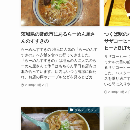
茨城県の常総市にあるらーめん屋さ
つくば駅の
んのすすきの
サザコーヒ
ヒーとBLT
らーめんすすきの 地元に人気の「らーめんす
すきの」へ夕飯を食べに行ってきました。
サザコーヒー 
「らーめんすすきの」は地元の人に人気のら
ミナルの目の前
ーめん屋さんで休日はもちろん平日も店内は
るサザコーヒ
混み合っています。店内はいつも清潔に保た
した。バスタ
れ、お店の床やテーブルなどを見るとピカ...
スを乗り過ご
いる間に入りや
2018年10月29日
2018年10月26
グルメ・カフェ