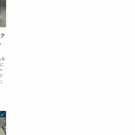
ック
し
ある
チに
ー
フ
に
フェ