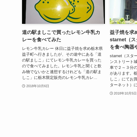
道の駅ましこで買ったレモン牛乳カ
益子焼を求
レーを食べてみた
starne
を食べ陶器
レモン牛乳カレー 休日に益子焼を求め栃木県
益子町へ行きましたが、その途中にある「道
starnet（
の駅ましこ」にてレモン牛乳カレーを買った
ンストリート
ので食べてみました。レモン牛乳と聞くと飲
車で２～３分の所
み物でないかと連想するけれども「道の駅ま
があります。
しこ」に栃木限定販売のレモン牛乳カレ...
しこ」にてお買い
ターネット）に
2018年10月6日
2018年10月5日