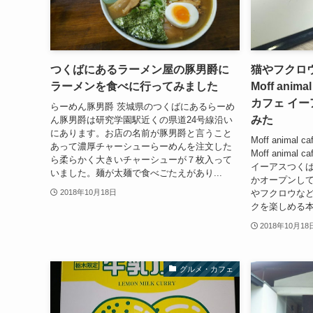
つくばにあるラーメン屋の豚男爵に
猫やフクロ
ラーメンを食べに行ってみました
Moff anim
カフェ イ
らーめん豚男爵 茨城県のつくばにあるらーめ
みた
ん豚男爵は研究学園駅近くの県道24号線沿い
にあります。お店の名前が豚男爵と言うこと
Moff anima
あって濃厚チャーシューらーめんを注文した
Moff anima
ら柔らかく大きいチャーシューが７枚入って
イーアスつく
いました。麺が太麺で食べごたえがあり...
かオープンし
やフクロウな
2018年10月18日
クを楽しめる本
2018年10月18
グルメ・カフェ