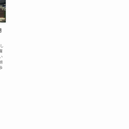
朝
とし
露
い
朝
歩