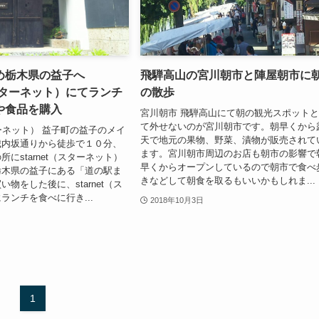
め栃木県の益子へ
飛騨高山の宮川朝市と陣屋朝市に
t（スターネット）にてランチ
の散歩
や食品を購入
宮川朝市 飛騨高山にて朝の観光スポット
て外せないのが宮川朝市です。朝早くから
スターネット） 益子町の益子のメイ
天で地元の果物、野菜、漬物が販売されて
城内坂通りから徒歩で１０分、
ます。宮川朝市周辺のお店も朝市の影響で
にstarnet（スターネット）
早くからオープンしているので朝市で食べ
栃木県の益子にある「道の駅ま
きなどして朝食を取るもいいかもしれま...
物をした後に、starnet（ス
ランチを食べに行き...
2018年10月3日
1