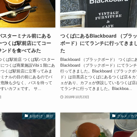
バスターミナル前にある
つくばにあるBlackboard （ブラ
ーつくば駅前店にてコー
ボード）にてランチに行ってきま
サンドを食べてみた
た
つくば駅前店 つくば駅バスター
Blackboard （ブラックボード） つくばに
につくば商業施設Vibi１階にあ
Blackboard （ブラックボード）にてラン
ーつくば駅前店に立寄ってみま
行ってきました。Blackboard（ブラックボ
ーミナルの目の前にあるのでバ
ド）は目黒店とつくばにあるつくば店＆カ
す危険も少なく、バスを待って
ェがあり、カフェが併設しているつくば店
すいカフェです。 サ...
てランチに行ってきました。Blackboa...
日
2018年10月23日
お出かけ・旅行
グルメ・カ