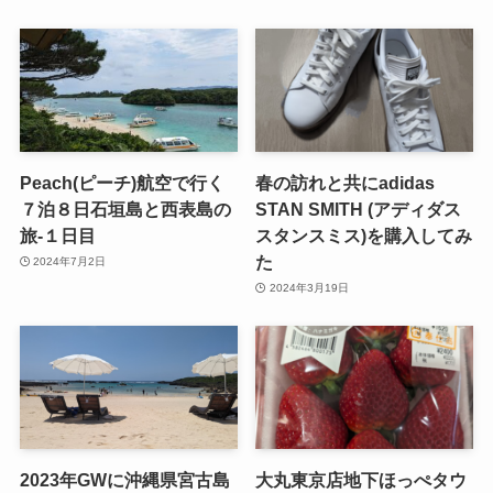
Peach(ピーチ)航空で行く
春の訪れと共にadidas
７泊８日石垣島と西表島の
STAN SMITH (アディダス
旅-１日目
スタンスミス)を購入してみ
た
2024年7月2日
2024年3月19日
2023年GWに沖縄県宮古島
大丸東京店地下ほっぺタウ