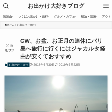
お出かけ大好きブログ
筑波山
つくばお出かけ・旅行
グルメ・カフェ
宿泊・温泉
アウト
ホーム
お出かけ・旅行
GW、お盆、お正月の連休にバリ
2019
島へ旅行に行くにはジャカルタ経
6/22
由が安くておすすめ
2018年6月30日
2019年6月22日
お出かけ・旅行