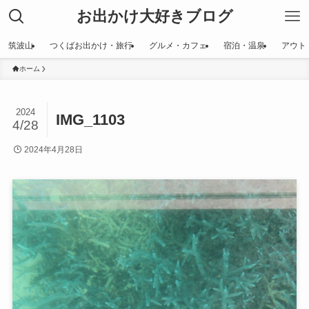
お出かけ大好きブログ
筑波山
つくばお出かけ・旅行
グルメ・カフェ
宿泊・温泉
アウト
ホーム
2024
IMG_1103
4/28
2024年4月28日