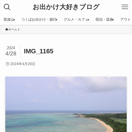
お出かけ大好きブログ
筑波山
つくばお出かけ・旅行
グルメ・カフェ
宿泊・温泉
アウト
ホーム
2024
IMG_1165
4/28
2024年4月28日