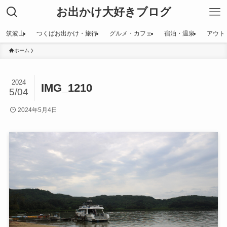
お出かけ大好きブログ
筑波山
つくばお出かけ・旅行
グルメ・カフェ
宿泊・温泉
アウト
ホーム
2024
IMG_1210
5/04
2024年5月4日