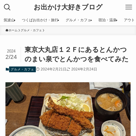
お出かけ大好きブログ
筑波山
つくばお出かけ・旅行
グルメ・カフェ
宿泊・温泉
アウト
ホーム
グルメ・カフェ
東京大丸店１２Ｆにあるとんかつ
2024
2/24
のまい泉でとんかつを食べてみた
2024年2月21日
2024年2月24日
グルメ・カフェ