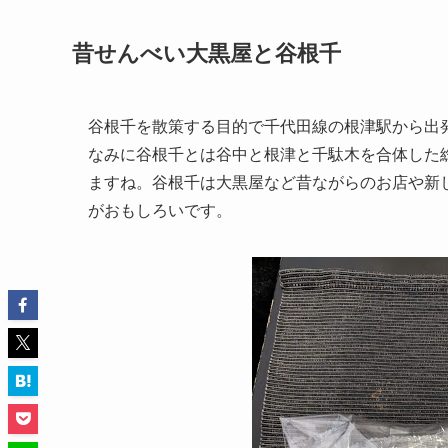
昔せんべい大黒屋と谷根千
谷根千を散策する目的で千代田線の根津駅から出
なみに谷根千とは谷中と根津と千駄木を合体した
ますね。谷根千は大黒屋など昔ながらのお店や新
がおもしろいです。