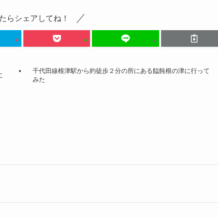
たらシェアしてね！
千代田線根津駅から約徒歩２分の所にある饂飩根の津に行って
に
みた