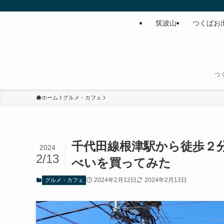
筑波山
つくばお
つ
ホーム
グルメ・カフェ
千代田線根津駅から徒歩２
2024
2/13
べいを買ってみた
2024年2月12日
2024年2月13日
グルメ・カフェ