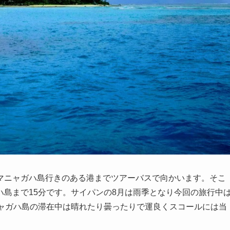
マニャガハ島行きのある港までツアーバスで向かいます。そこ
島まで15分です。サイパンの8月は雨季となり今回の旅行中
ニャガハ島の滞在中は晴れたり曇ったりで運良くスコールには当