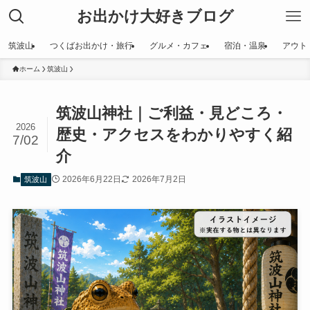
お出かけ大好きブログ
筑波山
つくばお出かけ・旅行
グルメ・カフェ
宿泊・温泉
アウト
ホーム
筑波山
筑波山神社｜ご利益・見どころ・
2026
歴史・アクセスをわかりやすく紹
7/02
介
2026年6月22日
2026年7月2日
筑波山