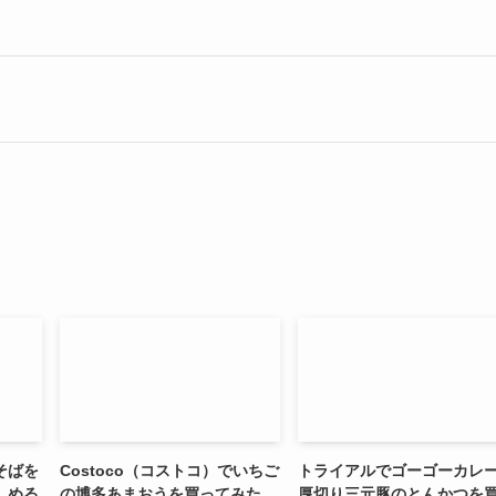
そばを
Costoco（コストコ）でいちご
トライアルでゴーゴーカレ
しめる
の博多あまおうを買ってみた
厚切り三元豚のとんかつを