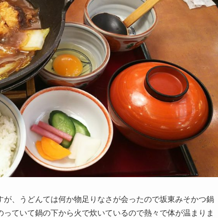
すが、うどんては何か物足りなさが会ったので坂東みそかつ鍋
のっていて鍋の下から火で炊いているので熱々で体が温まりま