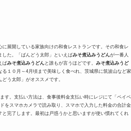
心に展開している家族向けの和食レストランです。その和食レ
ました。「ばんどう太郎」といえば
みそ煮込みうどん
が一番人
えば
みそ煮込みうどん
と誰もが言うほどです。
みそ煮込みうど
なる１０月～4月頃まで美味しく食べれ、茨城県に筑波山など
んどう太郎」がオススメです。
ています。支払い方法は、食事後料金支払い時にレジにて「ペイペ
ードをスマホカメラで読み取り、スマホで入力した料金の合計金
すと完了します。最初は戸惑うかと思いますが使い慣れてくれ