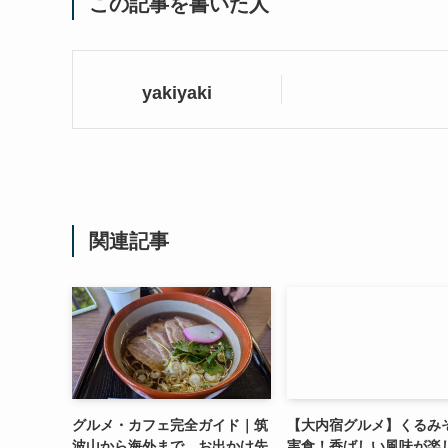
この記事を書いた人
yakiyaki
関連記事
グルメ・カフェ完全ガイド｜筑
【大内宿グルメ】くるみ
波山から海外まで、お出かけ先
実食！香ばしい風味が楽