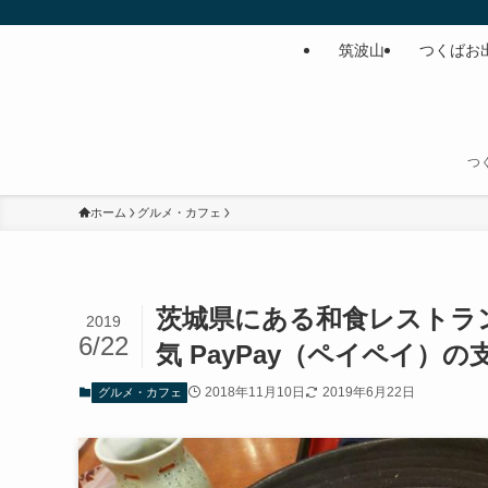
筑波山
つくばお
つ
ホーム
グルメ・カフェ
茨城県にある和食レストラ
2019
6/22
気 PayPay（ペイペイ）
2018年11月10日
2019年6月22日
グルメ・カフェ