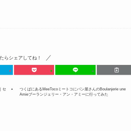
。
たらシェアしてね！
｜セ
つくばにあるMeeTocoミートコにパン屋さんのBoulanjerie une
Amieブーランジェリー・アン・アミーに行ってみた