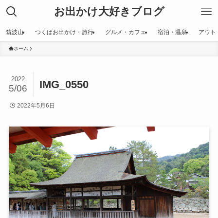
お出かけ大好きブログ
筑波山
つくばお出かけ・旅行
グルメ・カフェ
宿泊・温泉
アウト
ホーム
2022
IMG_0550
5/06
2022年5月6日