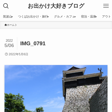
お出かけ大好きブログ
筑波山
つくばお出かけ・旅行
グルメ・カフェ
宿泊・温泉
アウト
ホーム
2022
IMG_0791
5/06
2022年5月6日