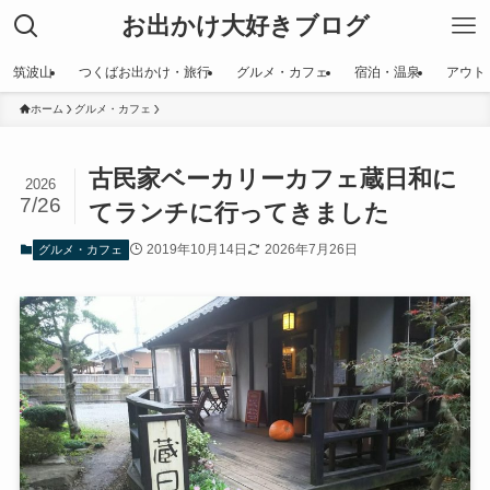
お出かけ大好きブログ
筑波山
つくばお出かけ・旅行
グルメ・カフェ
宿泊・温泉
アウト
ホーム
グルメ・カフェ
古民家ベーカリーカフェ蔵日和に
2026
7/26
てランチに行ってきました
2019年10月14日
2026年7月26日
グルメ・カフェ