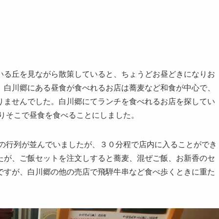
いる丘を見ながら散策していると、ちょうどお昼どきになりお
。白川郷にある昼食が食べれるお店は蕎麦など和食が中心で、
りませんでした。白川郷にてランチを食べれるお店を探してい
ありそこで昼食を食べることにしました。
みの行列が並んでいましたが、３０分程で店内に入ることができ
たが、ご飯セットを注文しすると蕎麦、混ぜご飯、お新香のセ
ですが、白川郷の他の売店で飛騨牛串など食べ歩くときに重た