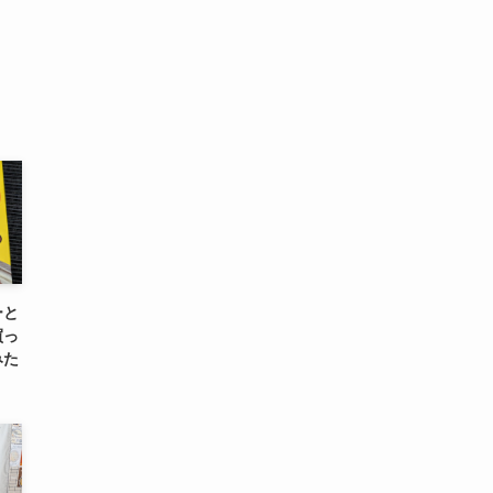
ーと
買っ
みた