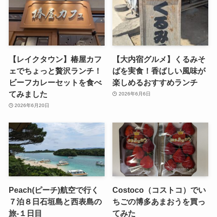
【レイクタウン】椿屋カフ
【大内宿グルメ】くるみそ
ェでちょっと贅沢ランチ！
ばを実食！香ばしい風味が
ビーフカレーセットを食べ
楽しめるおすすめランチ
てみました
2026年6月6日
2026年6月20日
Peach(ピーチ)航空で行く
Costoco（コストコ）でい
７泊８日石垣島と西表島の
ちごの博多あまおうを買っ
旅-１日目
てみた