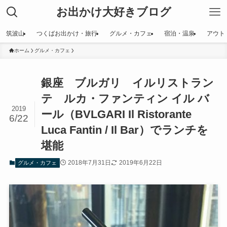
お出かけ大好きブログ
筑波山
つくばお出かけ・旅行
グルメ・カフェ
宿泊・温泉
アウト
ホーム
グルメ・カフェ
銀座 ブルガリ イルリストラン
テ ルカ・ファンティン イル バ
2019
ール（BVLGARI Il Ristorante
6/22
Luca Fantin / Il Bar）でランチを
堪能
2018年7月31日
2019年6月22日
グルメ・カフェ